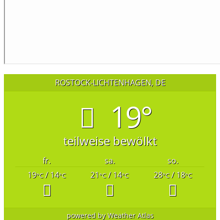
ROSTOCK-LICHTENHAGEN, DE
19°
teilweise bewölkt
fr.
sa.
so.
19
/ 14
21
/ 14
28
/ 18
°C
°C
°C
°C
°C
°C
powered by
Weather Atlas