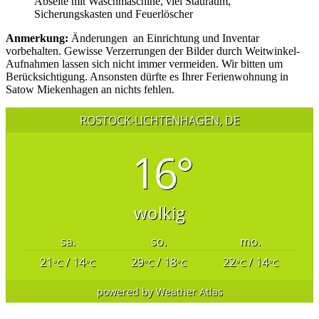
Abseite mit Waschmaschine, viel Stauraum,
Sicherungskasten und Feuerlöscher
Anmerkung:
Änderungen an Einrichtung und Inventar
vorbehalten. Gewisse Verzerrungen der Bilder durch Weitwinkel-
Aufnahmen lassen sich nicht immer vermeiden. Wir bitten um
Berücksichtigung. Ansonsten dürfte es Ihrer Ferienwohnung in
Satow Miekenhagen an nichts fehlen.
ROSTOCK-LICHTENHAGEN, DE
16°
wolkig
sa.
so.
mo.
21
/ 14
29
/ 18
22
/ 14
°C
°C
°C
°C
°C
°C
powered by
Weather Atlas