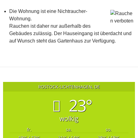
Die Wohnung ist eine Nichtraucher-
Wohnung.
Rauchen ist daher nur außerhalb des
Gebäudes zulässig. Der Hauseingang ist überdacht und
auf Wunsch steht das Gartenhaus zur Verfügung.
ROSTOCK-LICHTENHAGEN, DE
23°
wolkig
fr.
sa.
so.
19
/ 13
21
/ 14
28
/ 18
°C
°C
°C
°C
°C
°C