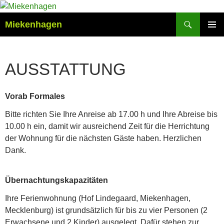
Zum
Inhalt
Suchen
Miekenhagen
springen
PRIMÄR
MENÜ
AUSSTATTUNG
Vorab Formales
Bitte richten Sie Ihre Anreise ab 17.00 h und Ihre Abreise bis
10.00 h ein, damit wir ausreichend Zeit für die Herrichtung
der Wohnung für die nächsten Gäste haben. Herzlichen
Dank.
Übernachtungskapazitäten
Ihre Ferienwohnung (Hof Lindegaard, Miekenhagen,
Mecklenburg) ist grundsätzlich für bis zu vier Personen (2
Erwachsene und 2 Kinder) ausgelegt. Dafür stehen zur